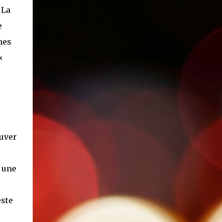
 La
e
mes
«
uver
 une
este