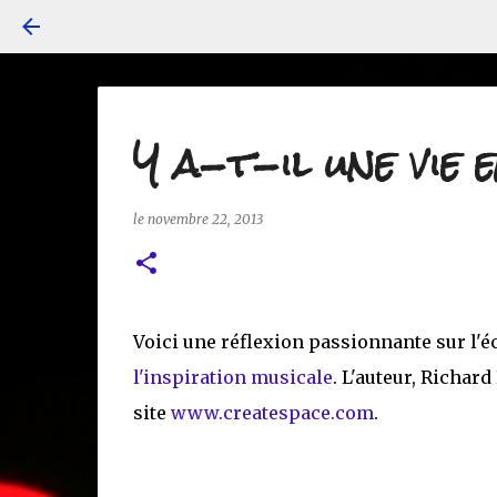
Y a-t-il une vie 
le
novembre 22, 2013
Voici une réflexion passionnante sur l'é
l'inspiration musicale
. L'auteur, Richard
site
www.createspace.com
.