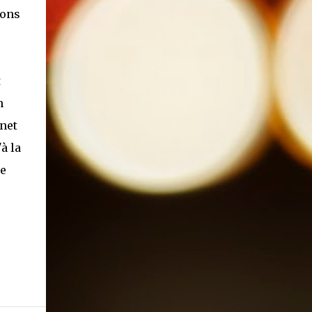
sons
t
n
rnet
à la
de