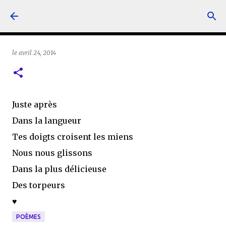
Accéder au contenu principal
le
avril 24, 2014
Juste après
Dans la langueur
Tes doigts croisent les miens
Nous nous glissons
Dans la plus délicieuse
Des torpeurs
♥
POÈMES