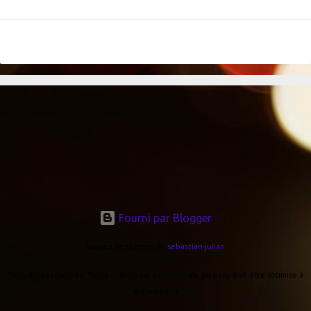
Fourni par Blogger
Images de thèmes de
sebastian-julian
Tous droits réservés. Toute utilisation, commerciale ou non, doit être soumise à
autorisation