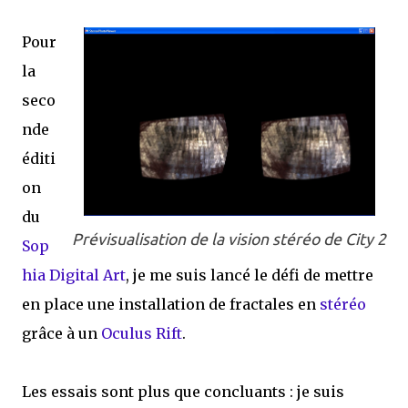
Pour
la
seco
nde
éditi
on
du
Prévisualisation de la vision stéréo de City 2
Sop
hia Digital Art
, je me suis lancé le défi de mettre
en place une installation de fractales en
stéréo
grâce à un
Oculus Rift
.
Les essais sont plus que concluants : je suis