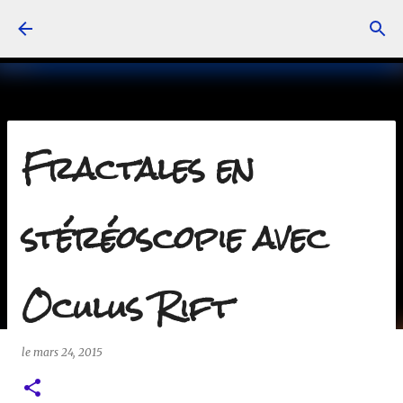
Accéder au contenu principal
Fractales en
stéréoscopie avec
Oculus Rift
le
mars 24, 2015