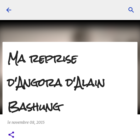
Accéder au contenu principal
Ma reprise
d'Angora d'Alain
Bashung
le
novembre 08, 2015