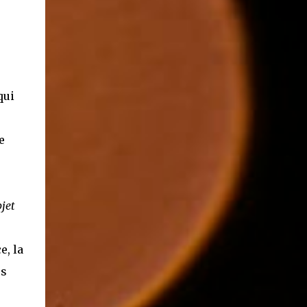
qui
e
jet
e, la
us