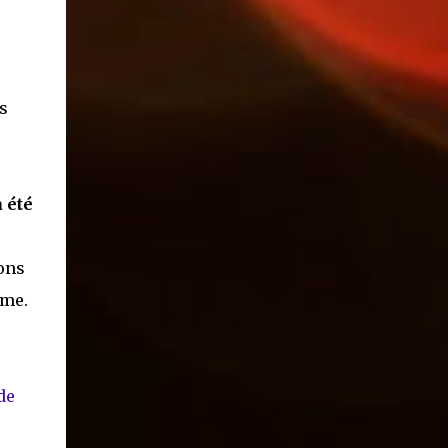
s
 été
ions
ême.
de