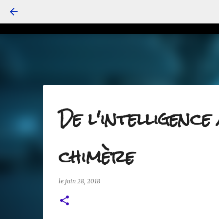
De l'intelligence
chimère
le
juin 28, 2018