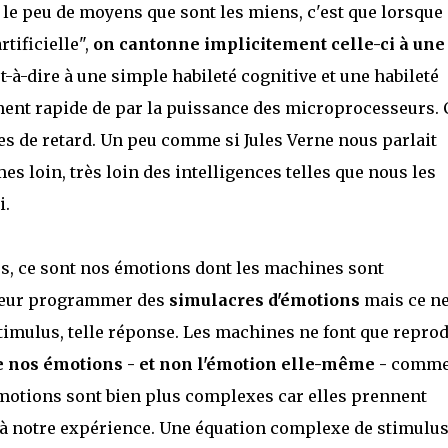
 le peu de moyens que sont les miens, c'est que lorsque
rtificielle",
on cantonne implicitement celle-ci à une
st-à-dire à une simple habileté cognitive et une habileté
ent rapide de par la puissance des microprocesseurs. C
les de retard. Un peu comme si Jules Verne nous parlait
s loin, très loin des intelligences telles que nous les
i.
ces, ce sont nos émotions dont les machines sont
leur programmer des
simulacres d'émotions
mais ce n
stimulus, telle réponse. Les machines ne font que repro
e nos émotions - et non l'émotion elle-même -
comm
émotions sont bien plus complexes car elles prennent
 à notre expérience. Une équation complexe de stimulus