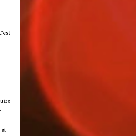
'est
e
duire
e
 et