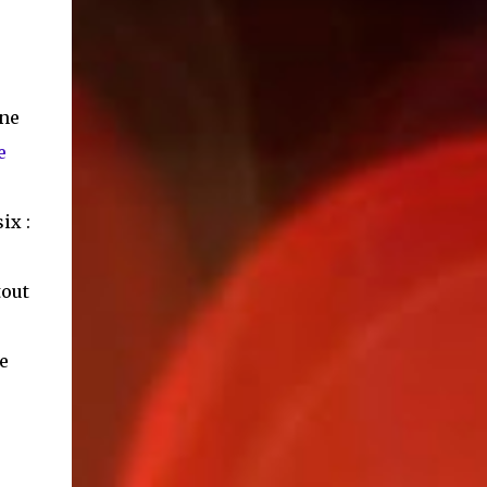
rne
e
ix :
tout
e