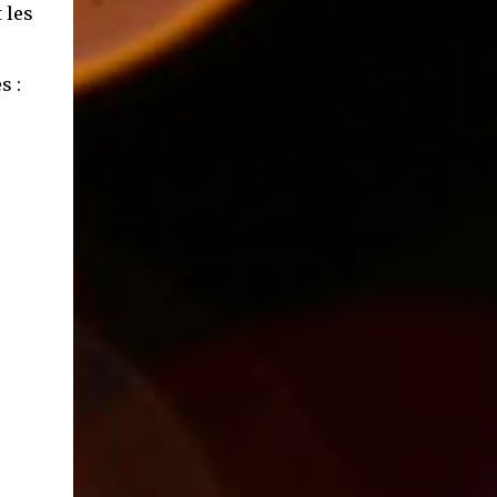
 les
s :