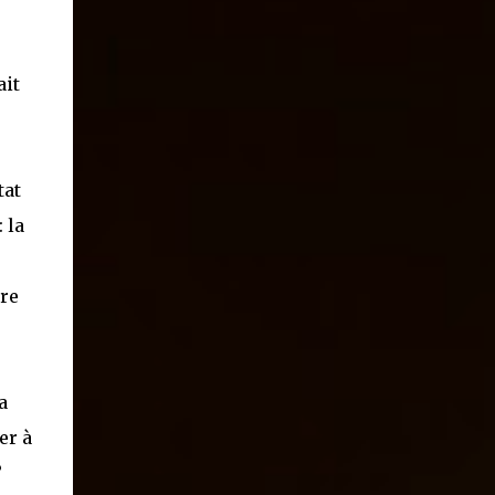
ait
tat
 la
ire
a
er à
?