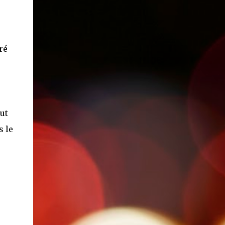
ré
ut
s le