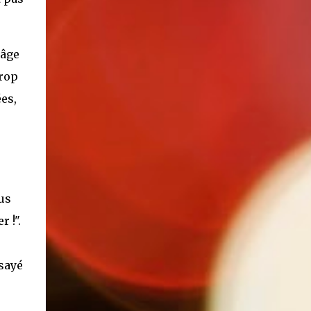
'âge
trop
es,
us
 !".
sayé