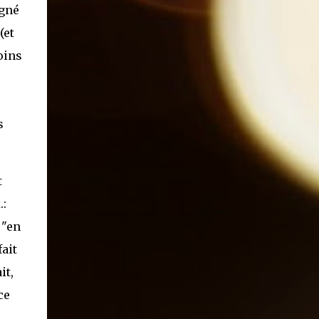
agné
(et
oins
s
t
.:
 "en
fait
it,
ce