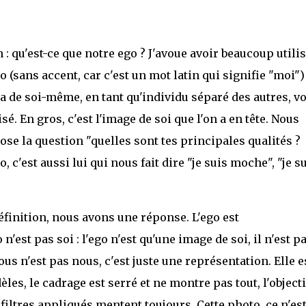
qu'est-ce que notre ego ? J'avoue avoir beaucoup utilis
o (sans accent, car c'est un mot latin qui signifie "moi")
a de soi-même, en tant qu'individu séparé des autres, vo
. En gros, c'est l'image de soi que l'on a en tête. Nous
e la question "quelles sont tes principales qualités ?
, c'est aussi lui qui nous fait dire "je suis moche", "je s
éfinition, nous avons une réponse. L'ego est
 n'est pas soi : l'ego n'est qu'une image de soi, il n'est p
s n'est pas nous, c'est juste une représentation. Elle e
èles, le cadrage est serré et ne montre pas tout, l'objecti
 filtres appliqués mentent toujours. Cette photo, ce n'es