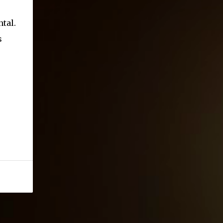
ntal.
s