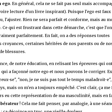
n ego
. En général, cela ne se fait pas seul mais accomp
re lecture d'un livre inspirant). Puisque l'ego est faux 
eu, l'ajuster. Rien ne sera parfait et conforme, mais au m
. Ce qui est frustrant dans cette démarche, c'est que l'on
raiment parfaitement. En fait, on a des réponses toutes
es croyances, certaines héritées de nos parents ou de no
de blessures.
ce, de notre éducation, en relisant les épreuves qui on
qui a façonné notre ego et nous pouvons le corriger. Ex
eux-se", "non, je ne suis pas tout le temps maladroit-e",
pays, mais on m'en a toujours empêché. C'est clair, ça me 
jours eu cette représentation de ma masculinité, mais en fa
libérateur
! Cela me fait penser, par analogie, à une séan
: ça décoince un truc, une vieille douleur.