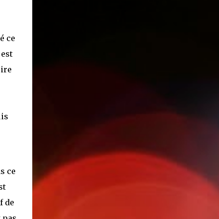
é ce
 est
ire
uis
as ce
st
f de
t pas