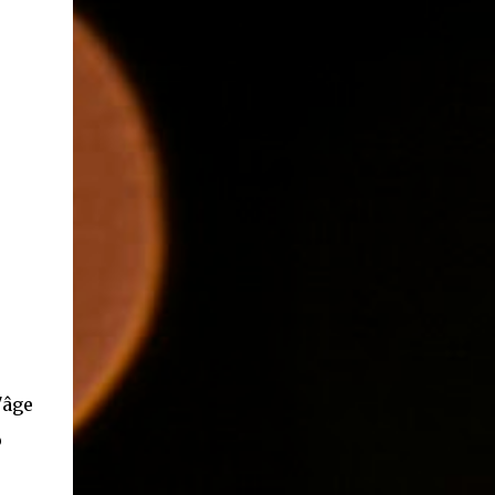
'âge
o