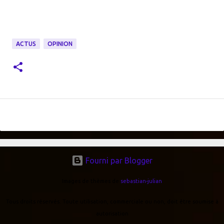
ACTUS
OPINION
Fourni par Blogger
Images de thèmes de
sebastian-julian
Tous droits réservés. Toute utilisation, commerciale ou non, doit être soumise à
autorisation