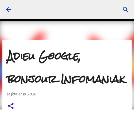
Accéder au contenu principal
Adieu Google,
bonjour Infomaniak
le
février 19, 2026